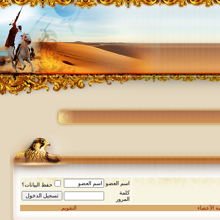
اسم العضو
حفظ البيانات؟
كلمة
المرور
مة الأعضاء
التقويم