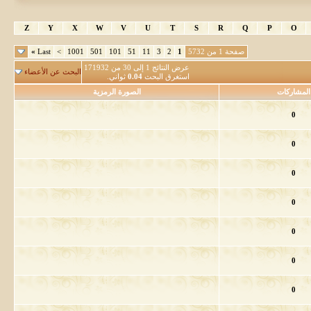
Z
Y
X
W
V
U
T
S
R
Q
P
O
صفحة 1 من 5732
1
2
3
11
51
101
501
1001
>
Last
»
عرض النتائج 1 إلى 30 من 171932
البحث عن الأعضاء
استغرق البحث
0.04
ثواني.
المشاركات
الصورة الرمزية
0
0
0
0
0
0
0