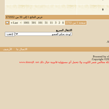
0
عرض النتائج 1 إلى 30 من 171932
صفحة 1 من 5732
1
2
3
11
51
101
501
1001
>
Last
»
الانتقال السريع
.
الاتصال بنا
الأرشيف
Powered by vB
Copyright ©200
 شمر الكويت ولا نتحمل أي مسؤولية قانونية حيال ذلك www.shmrq8. net