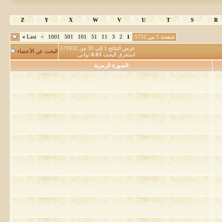
Z
Y
X
W
V
U
T
S
R
صفحة 1 من 5732
1
2
3
11
51
101
501
1001
>
Last
»
عرض النتائج 1 إلى 30 من 171932
البحث عن الأعضاء
استغرق البحث
0.05
ثواني.
الصورة الرمزية