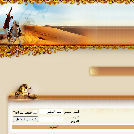
اسم العضو
حفظ البيانات؟
كلمة
المرور
التقويم