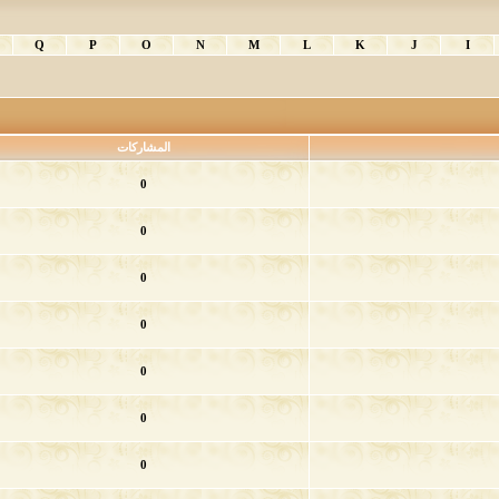
Q
P
O
N
M
L
K
J
I
المشاركات
0
0
0
0
0
0
0