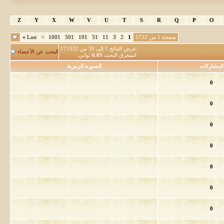
Z
Y
X
W
V
U
T
S
R
Q
P
O
صفحة 1 من 5732
1
2
3
11
51
101
501
1001
>
Last
»
عرض النتائج 1 إلى 30 من 171932
البحث عن الأعضاء
استغرق البحث
0.05
ثواني.
المشاركات
الصورة الرمزية
0
0
0
0
0
0
0