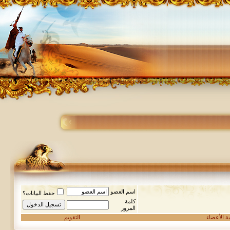
اسم العضو
حفظ البيانات؟
كلمة
المرور
مة الأعضاء
التقويم