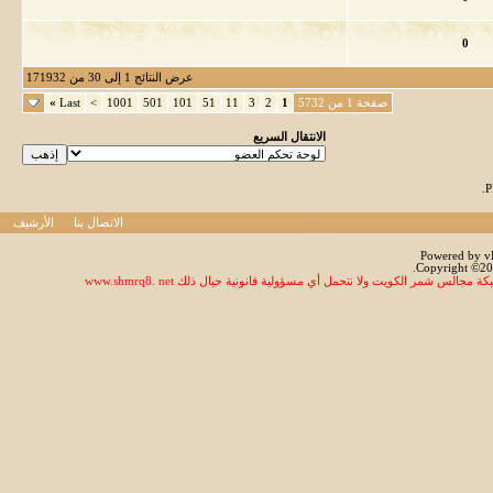
0
عرض النتائج 1 إلى 30 من 171932
صفحة 1 من 5732
1
2
3
11
51
101
501
1001
>
Last
»
الانتقال السريع
.
الاتصال بنا
الأرشيف
Powered by vB
Copyright ©200
س شمر الكويت ولا نتحمل أي مسؤولية قانونية حيال ذلك www.shmrq8. net